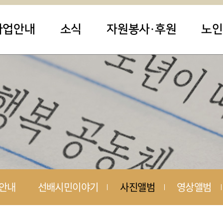
사업안내
소식
자원봉사·후원
노인
안내
선배시민이야기
사진앨범
영상앨범