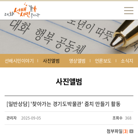
선배시민이야기
사진앨범
영상앨범
언론보도
소식지
사진앨범
[일반상담] '찾아가는 경기도박물관' 줌치 만들기 활동
관리자
2025-09-05
조회수
368
첨부파일
(
3
)