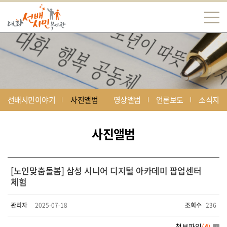
선배시민이야기
사진앨범
영상앨범
언론보도
소식지
사진앨범
[노인맞춤돌봄] 삼성 시니어 디지털 아카데미 팝업센터
체험
관리자
2025-07-18
조회수
236
첨부파일
(
4
)