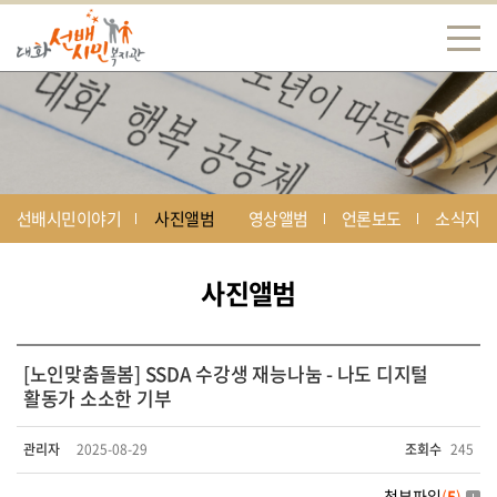
선배시민이야기
사진앨범
영상앨범
언론보도
소식지
사진앨범
[노인맞춤돌봄] SSDA 수강생 재능나눔 - 나도 디지털
활동가 소소한 기부
관리자
2025-08-29
조회수
245
첨부파일
(
5
)