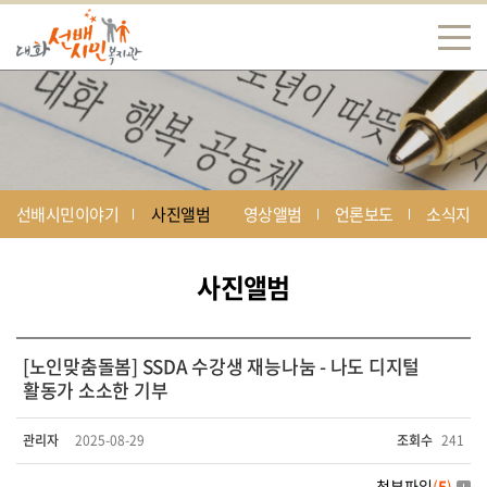
선배시민이야기
사진앨범
영상앨범
언론보도
소식지
사진앨범
[노인맞춤돌봄] SSDA 수강생 재능나눔 - 나도 디지털
활동가 소소한 기부
관리자
2025-08-29
조회수
241
첨부파일
(
5
)