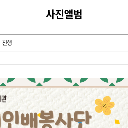
사진앨범
 진행