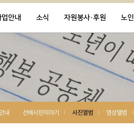
사업안내
소식
자원봉사·후원
노인
안내
선배시민이야기
사진앨범
영상앨범