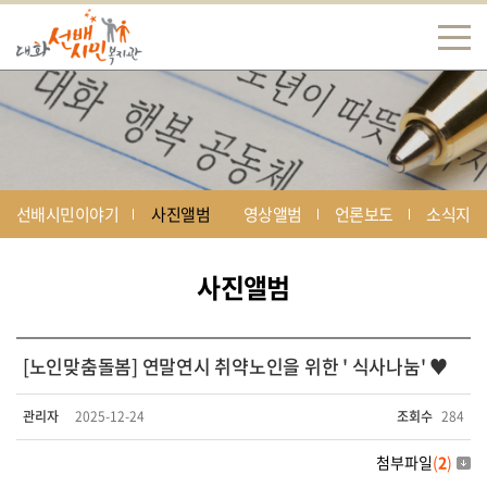
선배시민이야기
사진앨범
영상앨범
언론보도
소식지
사진앨범
[노인맞춤돌봄] 연말연시 취약노인을 위한 ' 식사나눔' ♥
관리자
2025-12-24
조회수
284
첨부파일
(
2
)