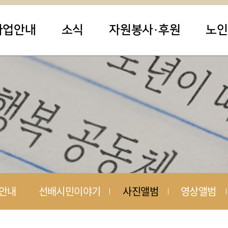
사업안내
소식
자원봉사·후원
노인
안내
선배시민이야기
사진앨범
영상앨범