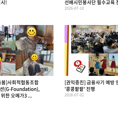
시!
선배시민봉사단 필수교육 
2026-07-10
돌봄]사회적협동조합
[권익증진] 금융사기 예방 
G-Foundation),
'콩콩팥팥' 진행
한 오메가3 ...
2026-07-02