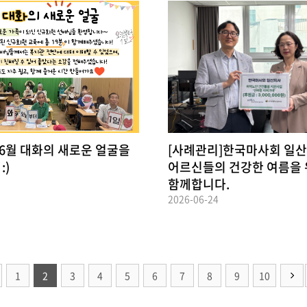
 6월 대화의 새로운 얼굴을
[사례관리]한국마사회 일산
:)
어르신들의 건강한 여름을
함께합니다.
2026-06-24
1
2
3
4
5
6
7
8
9
10