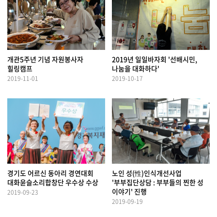
개관5주년 기념 자원봉사자
2019년 일일바자회 '선배시민,
힐링캠프
나눔을 대화하다'
2019-11-01
2019-10-17
경기도 어르신 동아리 경연대회
노인 성(性)인식개선사업
대화윤슬소리합창단 우수상 수상
'부부집단상담 : 부부들의 찐한 성
이야기' 진행
2019-09-23
2019-09-19