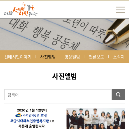
선배시민이야기
사진앨범
영상앨범
언론보도
소식지
사진앨범