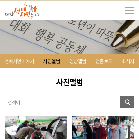
선배시민이야기
사진앨범
영상앨범
언론보도
소식지
사진앨범