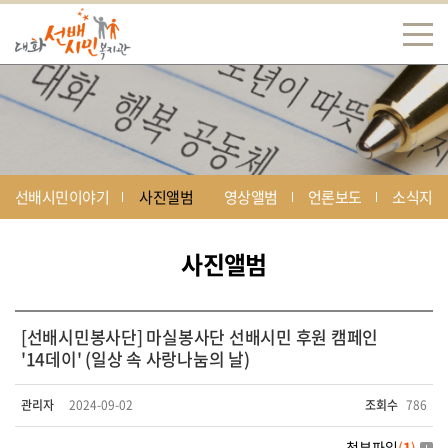
선배시민이야기
사진앨범
영상앨범
언론보도
소식지
사진앨범
[선배시민봉사단] 마실봉사단 선배시민 후원 캠페인
'14데이' (일상 속 사랑나눔의 날)
관리자
2024-09-02
조회수
786
첨부파일
(
1
)