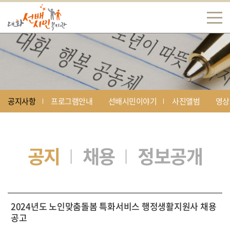
공지사항
프로그램안내
선배시민이야기
사진앨범
영상
공지
채용
정보공개
2024년도 노인맞춤돌봄 특화서비스 행정생활지원사 채용
공고