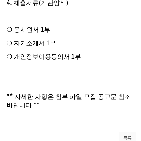
4.
(
)
제출서류
기관양식
1
❍
응시원서
부
1
❍
자기소개서
부
1
❍
개인정보이용동의서
부
**
자세한 사항은 첨부 파일 모집 공고문 참조
**
바랍니다
목록