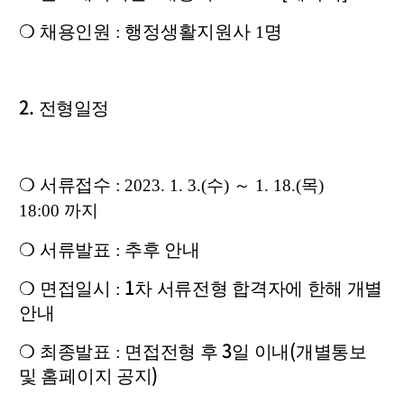
❍
채용인원 :
행정생활지원사 1명
2.
전형일정
❍
서류접수 :
2023. 1. 3.(
수
)
～
1. 18.(
목
)
18:00
까지
❍
서류발표 :
추후 안내
1
❍
면접일시 :
차 서류전형 합격자에 한해 개별
안내
3
(
❍
최종발표 :
면접전형 후
일 이내
개별통보
)
및 홈페이지 공지