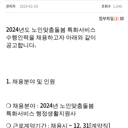
관리자
2024-01-03
조회수
1,546
첨부파일
(
2
)
2024
년도 노인맞춤돌봄 특화서비스
수행인력
을 채용하고자 아래와 같이
.
공고합니다
1.
채용분야 및 인원
2024
❍
채용분야 :
년 노인맞춤돌봄
특화서비스 행정생활지원사
~ 12. 31[
]
❍
근로계약기간 : 채용시
계약직