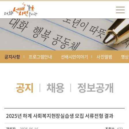
공지사항
프로그램안내
선배시민이야기
사진앨범
영상
공지
채용
정보공개
2025년 하계 사회복지현장실습생 모집 서류전형 결과