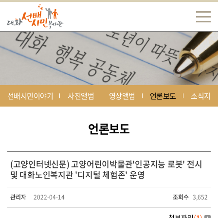
선배시민이야기
사진앨범
영상앨범
언론보도
소식지
언론보도
(고양인터넷신문) 고양어린이박물관'인공지능 로봇' 전시
및 대화노인복지관 '디지털 체험존' 운영
관리자
2022-04-14
조회수
3,652
첨부파일
(
1
)