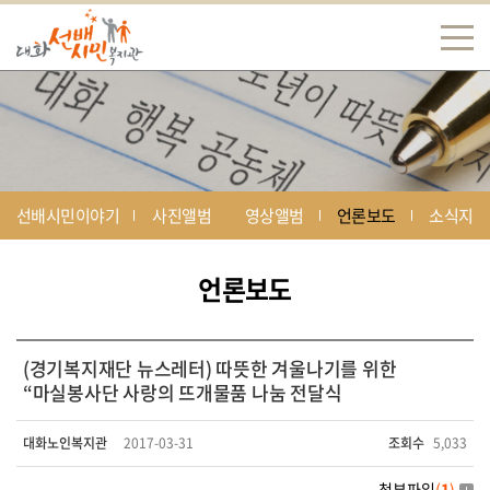
선배시민이야기
사진앨범
영상앨범
언론보도
소식지
언론보도
(경기복지재단 뉴스레터) 따뜻한 겨울나기를 위한
“마실봉사단 사랑의 뜨개물품 나눔 전달식
대화노인복지관
2017-03-31
조회수
5,033
첨부파일
(
1
)