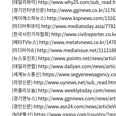
(데일리와이)
http://www.why25.com/sub_read.h
(경기인터넷신문)
http://www.gginews.co.kr/1176
(케이에스피뉴스)
http://www.kspnews.com/1316
(미디어투데이)
http://www.mediatoday.asia/778
(한국시민기자협회)
http://www.civilreporter.co.
(메타TV뉴스)
http://www.metatvnews.co.kr/147
(미디어이슈)
http://www.mediaissue.net/211218
(뉴스포인트)
https://www.pointn.net/news/artic
(데일리연합)
http://www.dailyan.com/news/arti
(세계뉴스통신)
https://www.segyenewsagency.co
(의양신문)
http://www.uynews.net/sub_read.ht
(위클리오늘)
http://www.weeklytoday.com/news/
(경기앤뉴스)
http://www.ggnnews.com/news/art
(경인신문)
http://www.asn24.com/news/articleV
(NSP통신)
https://www.nspna.com/country/?m