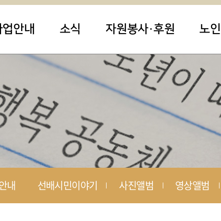
사업안내
소식
자원봉사·후원
노인
안내
선배시민이야기
사진앨범
영상앨범