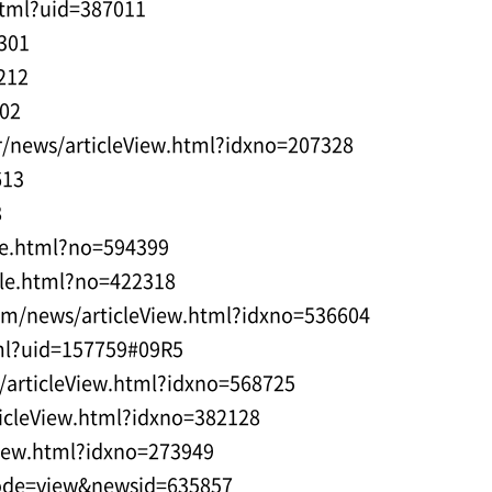
tml?uid=387011
301
212
202
kr/news/articleView.html?idxno=207328
613
8
le.html?no=594399
cle.html?no=422318
m/news/articleView.html?idxno=536604
ml?uid=157759#09R5
articleView.html?idxno=568725
icleView.html?idxno=382128
iew.html?idxno=273949
ode=view&newsid=635857