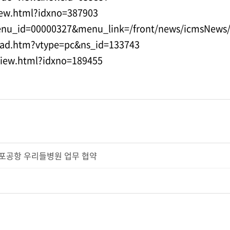
iew.html?idxno=387903
menu_id=00000327&menu_link=/front/news/icmsNews
ead.htm?vtype=pc&ns_id=133743
View.html?idxno=189455
김포공항 우리들병원 업무 협약