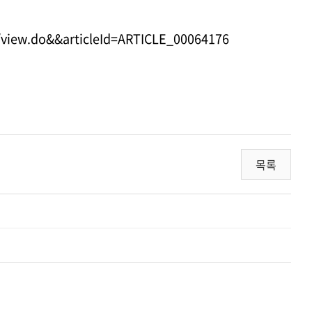
/view.do&&articleId=ARTICLE_00064176
목록