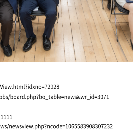
eView.html?idxno=72928
/bbs/board.php?bo_table=news&wr_id=3071
51111
ews/newsview.php?ncode=1065583908307232