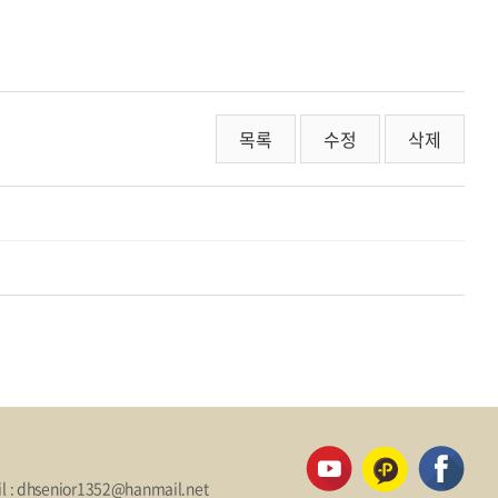
목록
수정
삭제
il : dhsenior1352@hanmail.net