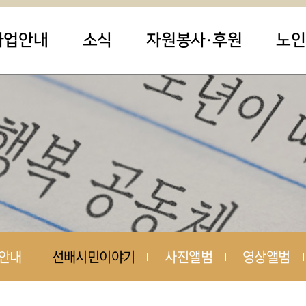
사업안내
소식
자원봉사·후원
노인
안내
선배시민이야기
사진앨범
영상앨범