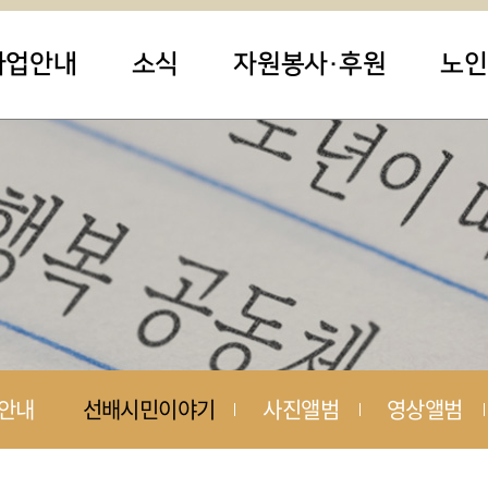
사업안내
소식
자원봉사·후원
노인
안내
선배시민이야기
사진앨범
영상앨범