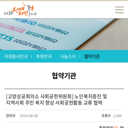
자원봉사안내
후원안내
나눔소식
협약기관
협약기관
[고양상공회의소 사회공헌위원회] 노인복지증진 및
지역사회 주민 복지 향상 사회공헌활동 교류 협력
관리자
2024-08-06
조회수
1,084
첨부파일
(
1
)