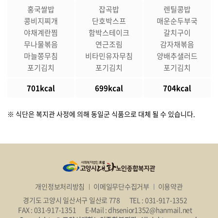
홍국쌀밥
잡곡밥
렌틸콩밥
콩비지찌개
단호박스프
매운순두부국
야채계란찜
함박스테이크
갈치구이
무나물볶음
연근조림
감자채볶음
마늘쫑무침
비타민유자무침
양배추샐러드
포기김치
포기김치
포기김치
701kcal
699kcal
704kcal
※ 식단은 복지관 사정에 의해 동일군 식품으로 대체 될 수 있습니다.
개인정보처리방침
이메일무단수집거부
이용약관
경기도 고양시 일산서구 일산로 778
TEL : 031-917-1352
FAX : 031-917-1351
E-Mail : dhsenior1352@hanmail.net