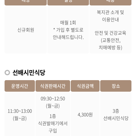
복지관 소개 및
이용안내
매월 1회
신규회원
* 가입 후 별도로
안전 및 건강교육
안내해드립니다.
(교통안전,
치매예방 등)
선배시민식당
운영시간
식권판매시간
식권금액
장소
09:30~12:50
(월~금)
11:30~13:00
3층
4,300원
1층
(월~금)
선배시민식당
식권발매기에서
구입