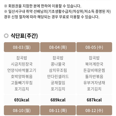
※ 회원권을 지참한 분에 한하여 이용할 수 있습니다.
※ 일산서구내 취약 선배님의(기초생활수급자/차상위/저소득 증명된 자)
경우 신청 절차에 따라 해당되는 경우 무료로 이용할 수 있습니다.
식단표(주간)
08-03 (월)
08-04 (화)
08-05 (수)
잡곡밥
잡곡밥
잡곡밥
시금치된장국
콩나물국
북어계란국
언양식바싹불고기
삼치무조림
돈갈비매운찜
호박양파볶음
만다린샐러드
돌자반볶음
고들빼기무침
궁채절임
유부겨자냉채
포기김치
포기김치
포기김치
691kcal
689kcal
687kcal
08-10 (월)
08-11 (화)
08-12 (수)