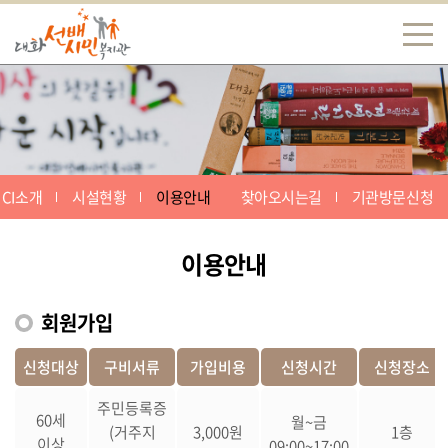
CI소개
시설현황
이용안내
찾아오시는길
기관방문신청
이용안내
회원가입
신청대상
구비서류
가입비용
신청시간
신청장소
주민등록증
60세
월~금
(거주지
3,000원
1층
이상
09:00~17:00