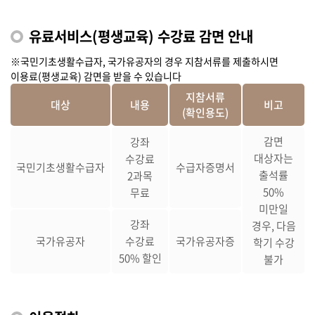
유료서비스(평생교육) 수강료 감면 안내
※국민기초생활수급자, 국가유공자의 경우 지참서류를 제출하시면
이용료(평생교육) 감면을 받을 수 있습니다
지참서류
대상
내용
비고
(확인용도)
감면
강좌
대상자는
수강료
국민기초생활수급자
수급자증명서
출석률
2과목
50%
무료
미만일
강좌
경우, 다음
국가유공자
수강료
국가유공자증
학기 수강
50% 할인
불가