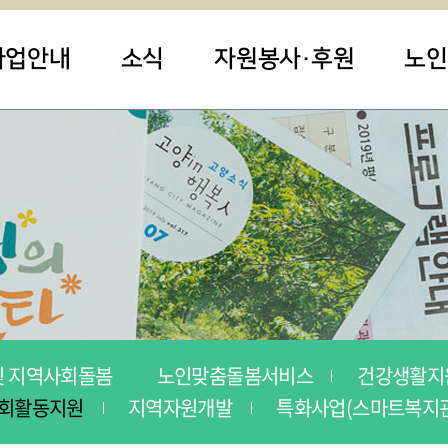
사업안내
소식
자원봉사·후원
노인
및 지역사회돌봄
노인맞춤돌봄서비스
건강생활지
사회활동지원
지역자원개발
특화사업(스마트복지관