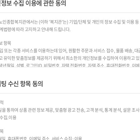
인정보 수집 이용에 관한 동의
용외 준칙)
인종합복지관에서는 (이하 '복지관'는) 기업/단체 및 개인의 정보 수집 및 이용 등
당사가 제공하는 서비스에 관한 이용규정 및 별도 약관과 함께 적용됩니다.
계법령에 따라 고지하고 안내해 드립니다.
명시되지 않은 사항이 관계법령에 규정되어 있을 경우에는 그 규정에 따릅니다.
보 항목
입 또는 각종 서비스를 이용하는데 있어, 원활한 주문과 서비스 접수, 물품 배송, 대
하는 용어의 정의는 다음과 같습니다.
고 유익한 맞춤정보를 제공하기 위해서 최소한의 개인정보를 수집하여 이용하고 있
 생년월일, 성별, 로그인ID, 비밀번호, 자택 전화번호, 자택 주소, 휴대전화번호, 이메
 "홈페이지"에 접속하여 이 약관에 따라 "홈페이지" 가 제공하는 서비스를 받는 개인
그, 접속 IP 정보
 : 홈페이지(회원가입)
케팅 수신 항목 동의
 당사가 제공하는 신청서 양식에 해당 정보를 가입하고,본 약관에 동의하여 서비스 
위를 말합니다.
 및 이용목적
 "홈페이지"에 개인 및 법인정보를 제공하여 회원등록을 한 이용자로서 "홈페이지 "의
개인정보를 다음의 목적을 위해 활용합니다.
목적
공받으며 해당 서비스를 계속적으로 이용할 수 있는 자를 말합니다.
메일을 통하여 상품 관련 정보 제공, 맞춤형 광고 전송, 고객 분석, 통계 분석, 설문 조사
한 계약 이행 및 서비스 제공에 따른 요금정산
회원식별과 회원의 서비스 이용을 위하여 회원이 신청하고 당사가 승인하는 문자 및 숫자
수집.이용
 및 요금 결제 , 물품배송 또는 청구지 등 발송, 금융거래 본인 인증 및 금융 서비스
란 이용자가 회원ID와 일치하는지를 확인하고 통신상의 자신의 비밀보호를 위하여 
항목
에 따른 본인 확인, 개인 식별, 불량회원의 부정 이용 방지와 비인가 사용 방지, 가
 숫자의 조합을 말합니다.
월일, 휴대폰번호, 이메일 주소, 서비스 수집·이용