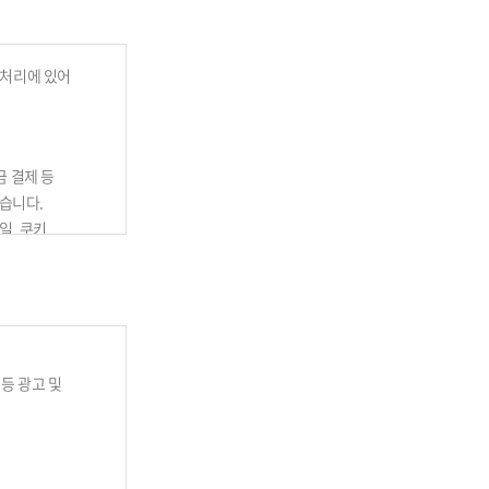
 처리에 있어
금 결제 등
습니다.
일, 쿠키,
회원 및 법인회원을
이용계약을
 정보를
 등 광고 및
의 조합을
이용자 자신이
입 의사 확인,