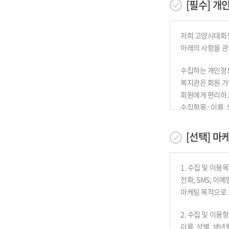
[필수] 개
발생합니다.
제 3 조 (약관적
저희 고양시대화노
1. 이 약관은 
아래의 사항을 관
2. 이 약관에 
수집하는 개인정
제 4 조 (정의)
복지관은 회원 가
이 약관에서 사용
회원에게 편리하
수집항목 : 이름,
1. "이용자"란
결제기록, 접속 로
말합니다.
개인정보 수집방법
[선택] 마
2. "가입"이란
완료시키는 행
개인정보의 수집
3. "회원"이란
복지관은 수집한 
1. 수집 및 이용
지속적으로 제
전화, SMS, 이
서비스 제공에 관
4. "ID"란 
마케팅 목적으로 
콘텐츠 제공, 구매
말합니다.
회원 관리
5. "비밀번호"
2. 수집 및 이용
회원제 서비스 이용
선정한 문자와
이름, 성별, 생년