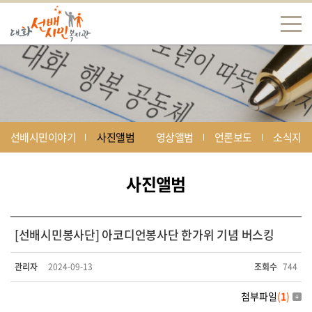
선배시민이야기
사진앨범
영상앨범
언론보도
소식지
사진앨범
[선배시민봉사단] 아코디언봉사단 한가위 기념 버스킹
관리자
2024-09-13
조회수
744
첨부파일
(
1
)