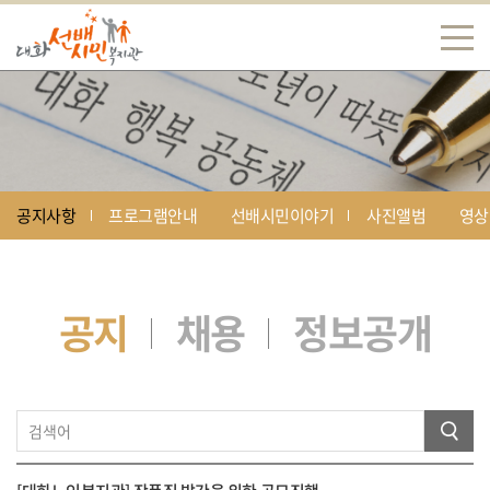
공지사항
프로그램안내
선배시민이야기
사진앨범
영상
공지
채용
정보공개