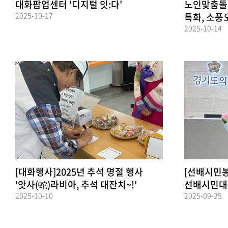
대화팝업센터 '디지털 잇:다'
노인맞춤돌봄
2025-10-17
특화, 소풍
2025-10-14
[대화행사]2025년 추석 명절 행사
[선배시민봉
'앗사(蛇)라비아, 추석 대잔치~!'
선배시민대회
2025-10-10
2025-09-25