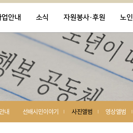
사업안내
소식
자원봉사·후원
노인
안내
선배시민이야기
사진앨범
영상앨범