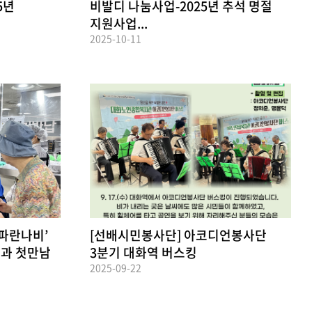
5년
비발디 나눔사업-2025년 추석 명절
지원사업...
2025-10-11
‘파란나비’
[선배시민봉사단] 아코디언봉사단
과 첫만남
3분기 대화역 버스킹
2025-09-22