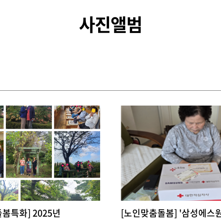
사진앨범
봄특화] 2025년
[노인맞춤돌봄] '삼성에스