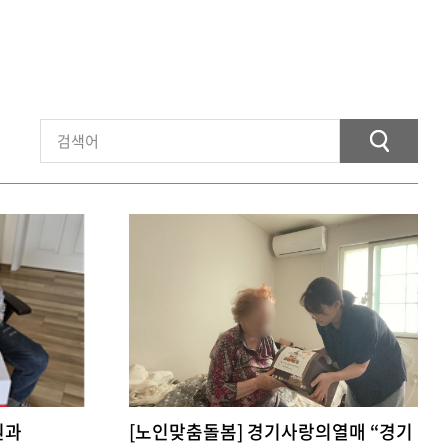
원과
[노인맞춤돌봄] 경기사랑의열매 “경기